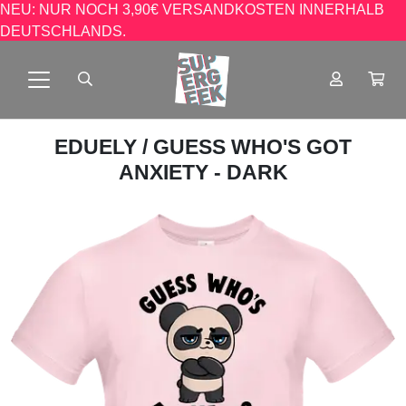
NEU: NUR NOCH 3,90€ VERSANDKOSTEN INNERHALB
DEUTSCHLANDS.
EDUELY
/ GUESS WHO'S GOT
ANXIETY - DARK