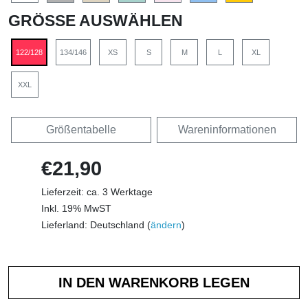
GRÖSSE AUSWÄHLEN
122/128
134/146
XS
S
M
L
XL
XXL
Größentabelle
Wareninformationen
€21,90
Lieferzeit: ca. 3 Werktage
Inkl. 19% MwST
Lieferland: Deutschland (
ändern
)