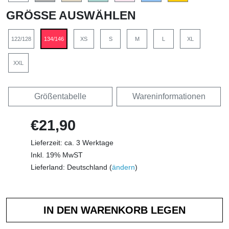
GRÖSSE AUSWÄHLEN
122/128
134/146
XS
S
M
L
XL
XXL
Größentabelle
Wareninformationen
€21,90
Lieferzeit: ca. 3 Werktage
Inkl. 19% MwST
Lieferland: Deutschland (
ändern
)