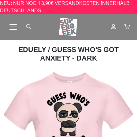
NEU: NUR NOCH 3,90€ VERSANDKOSTEN INNERHALB
DEUTSCHLANDS.
EDUELY
/ GUESS WHO'S GOT
ANXIETY - DARK