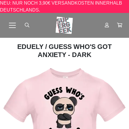
NEU: NUR NOCH 3,90€ VERSANDKOSTEN INNERHALB
DEUTSCHLANDS.
EDUELY
/ GUESS WHO'S GOT
ANXIETY - DARK