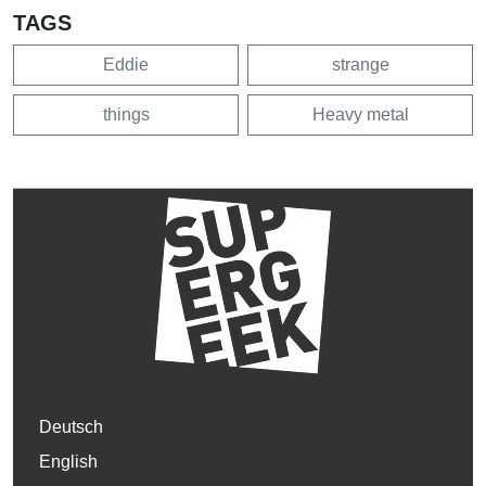
TAGS
Eddie
strange
things
Heavy metal
Deutsch
English