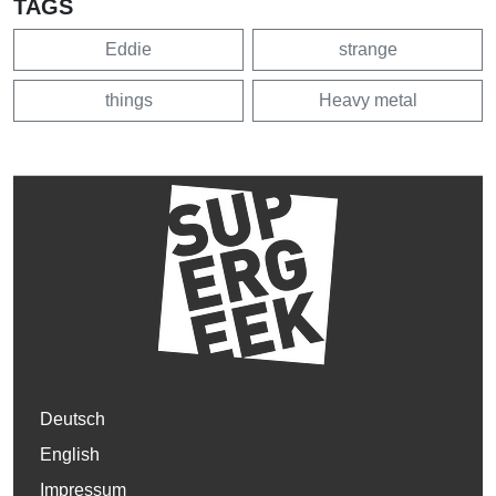
TAGS
Eddie
strange
things
Heavy metal
Deutsch
English
Impressum