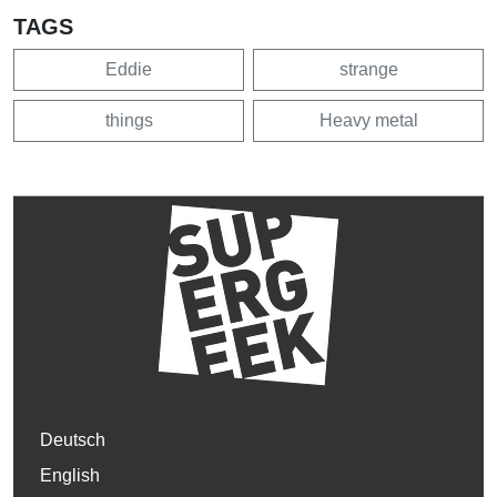
TAGS
Eddie
strange
things
Heavy metal
Deutsch
English