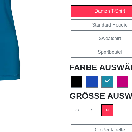
Damen T-Shirt
Standard Hoodie
Sweatshirt
Sportbeutel
FARBE AUSWÄ
GRÖSSE AUSW
XS
S
M
L
Größentabelle