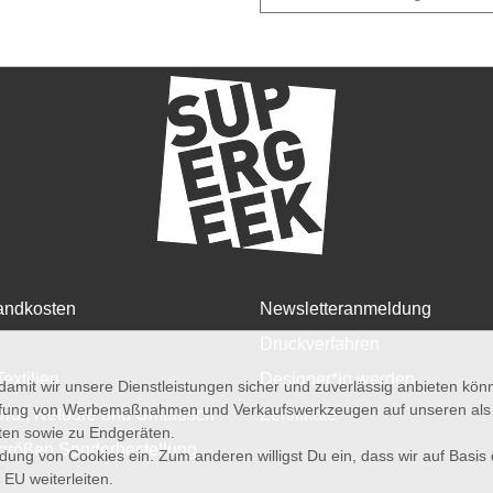
andkosten
Newsletteranmeldung
Druckverfahren
Textilien
Designer*in werden
amit wir unsere Dienstleistungen sicher und zuverlässig anbieten kö
üfung von Werbemaßnahmen und Verkaufswerkzeugen auf unseren als au
rruf, Retoure und Umtausch
Zertifikate
iten sowie zu Endgeräten.
größen Sonderbestellung
wendung von Cookies ein. Zum anderen willigst Du ein, dass wir auf Basis
 EU weiterleiten.