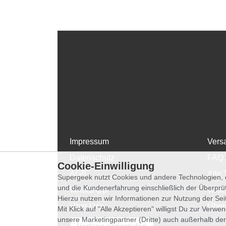
Impressum
Vers
Datenschutz
FAQ
Cookie-Einwilligung
AGB
Alle 
Supergeek nutzt Cookies und andere Technologien, d
und die Kundenerfahrung einschließlich der Überpr
WhatsApp
Wide
Hierzu nutzen wir Informationen zur Nutzung der Se
Über Uns
Über
Mit Klick auf "Alle Akzeptieren" willigst Du zur Ver
unsere Marketingpartner (Dritte) auch außerhalb der