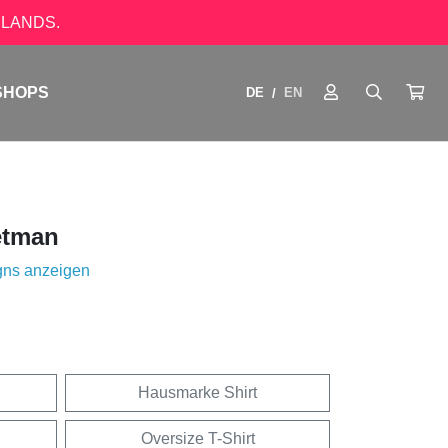
LANDS.
SHOPS
DE
EN
/
etman
gns anzeigen
Hausmarke Shirt
Oversize T-Shirt