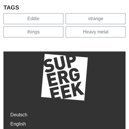
TAGS
Eddie
strange
things
Heavy metal
Deutsch
English