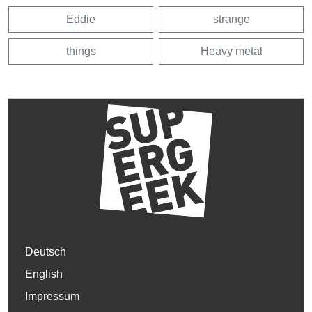
Eddie
strange
things
Heavy metal
Deutsch
English
Impressum