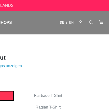
LANDS.
SHOPS
DE
EN
/
ut
gns anzeigen
Fairtrade T-Shirt
Raglan T-Shirt