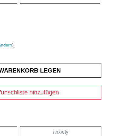
ändern
)
unschliste hinzufügen
anxiety