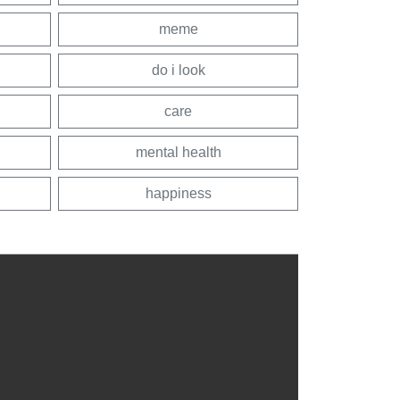
meme
do i look
care
mental health
happiness