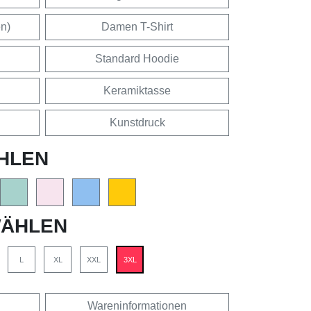
en)
Damen T-Shirt
Standard Hoodie
Keramiktasse
Kunstdruck
HLEN
ÄHLEN
L
XL
XXL
3XL
Wareninformationen