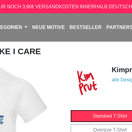
NUR NOCH 3,90€ VERSANDKOSTEN INNERHALB DEUTSCH
TEGORIEN
NEUE MOTIVE
BESTSELLER
PARTNER
IKE I CARE
Kimpr
alle Desi
Standard T-Shirt
Oversize T-Shirt