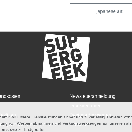
japanese art
andkosten
Newsletteranmeldung
Druckverfahren
Textilien
Designer*in werden
amit wir unsere Dienstleistungen sicher und zuverlässig anbieten kö
üfung von Werbemaßnahmen und Verkaufswerkzeugen auf unseren als au
rruf, Retoure und Umtausch
Zertifikate
iten sowie zu Endgeräten.