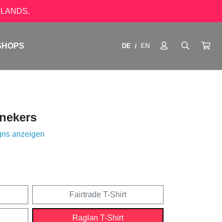
LANDS.
SHOPS
DE
EN
/
nekers
gns anzeigen
Fairtrade T-Shirt
Raglan T-Shirt