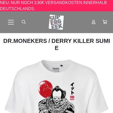
NEU: NUR NOCH 3,90€ VERSANDKOSTEN INNERHALB
DEUTSCHLANDS.
DR.MONEKERS
/ DERRY KILLER SUMI
E