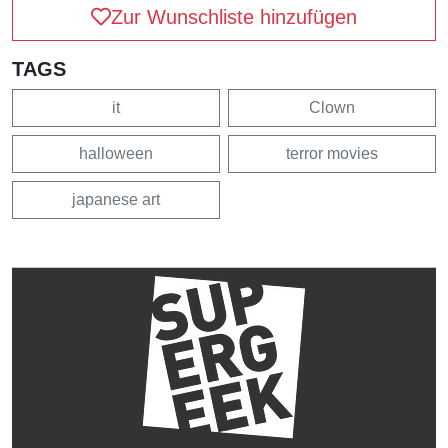
Zur Wunschliste hinzufügen
TAGS
it
Clown
halloween
terror movies
japanese art