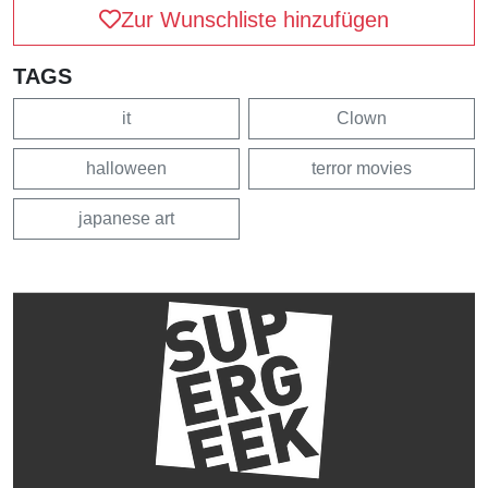
Zur Wunschliste hinzufügen
TAGS
it
Clown
halloween
terror movies
japanese art