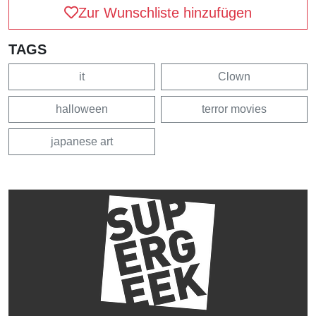
Zur Wunschliste hinzufügen
TAGS
it
Clown
halloween
terror movies
japanese art