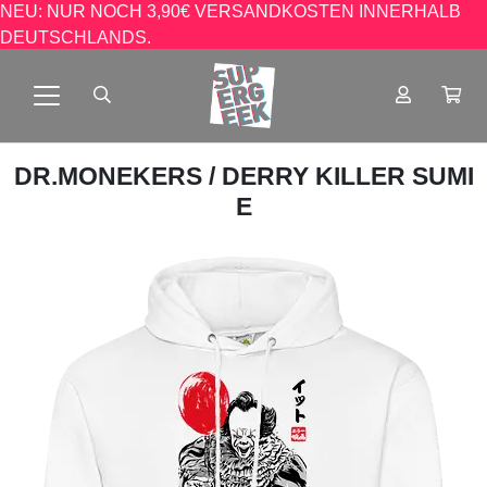
NEU: NUR NOCH 3,90€ VERSANDKOSTEN INNERHALB
DEUTSCHLANDS.
DR.MONEKERS
/ DERRY KILLER SUMI
E