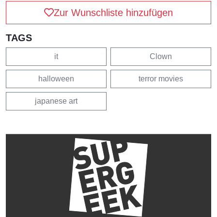
Zur Wunschliste hinzufügen
TAGS
it
Clown
halloween
terror movies
japanese art