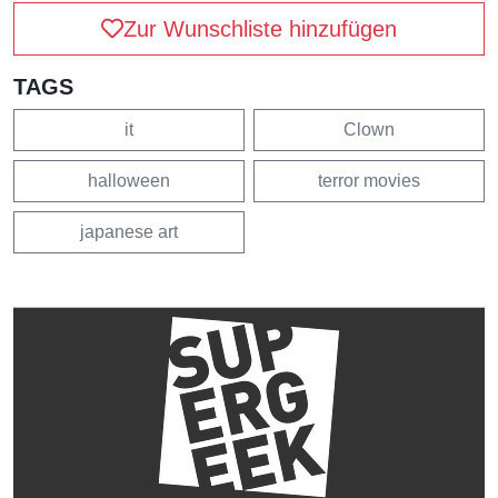
Zur Wunschliste hinzufügen
TAGS
it
Clown
halloween
terror movies
japanese art