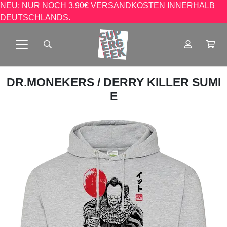
NEU: NUR NOCH 3,90€ VERSANDKOSTEN INNERHALB
DEUTSCHLANDS.
DR.MONEKERS
/ DERRY KILLER SUMI
E