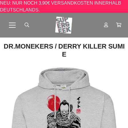
NEU: NUR NOCH 3,90€ VERSANDKOSTEN INNERHALB
DEUTSCHLANDS.
DR.MONEKERS
/ DERRY KILLER SUMI
E