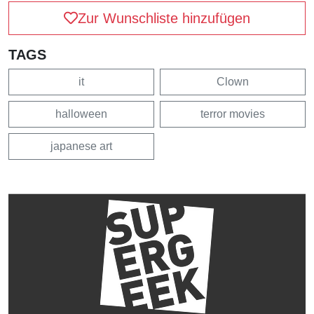
Zur Wunschliste hinzufügen
TAGS
it
Clown
halloween
terror movies
japanese art