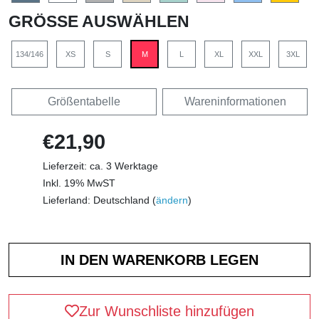
GRÖSSE AUSWÄHLEN
134/146
XS
S
M
L
XL
XXL
3XL
Größentabelle
Wareninformationen
€21,90
Lieferzeit: ca. 3 Werktage
Inkl. 19% MwST
Lieferland: Deutschland (
ändern
)
Zur Wunschliste hinzufügen