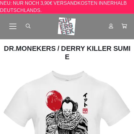
NEU: NUR NOCH 3,90€ VERSANDKOSTEN INNERHALB
DEUTSCHLANDS.
DR.MONEKERS
/ DERRY KILLER SUMI
E