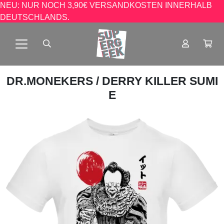
NEU: NUR NOCH 3,90€ VERSANDKOSTEN INNERHALB
DEUTSCHLANDS.
DR.MONEKERS
/ DERRY KILLER SUMI
E