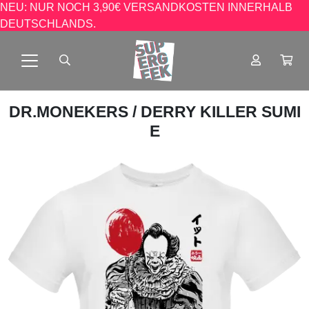
NEU: NUR NOCH 3,90€ VERSANDKOSTEN INNERHALB
DEUTSCHLANDS.
DR.MONEKERS
/ DERRY KILLER SUMI
E