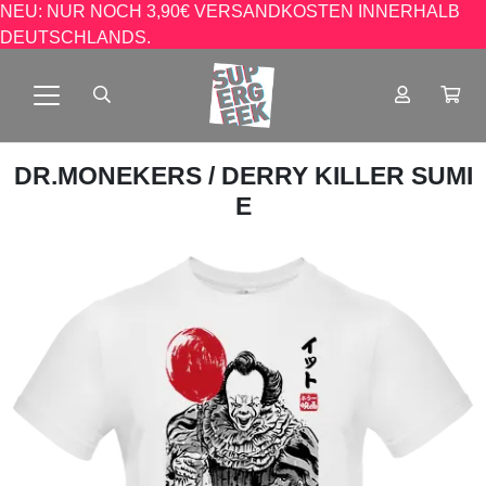
NEU: NUR NOCH 3,90€ VERSANDKOSTEN INNERHALB
DEUTSCHLANDS.
DR.MONEKERS
/ DERRY KILLER SUMI
E