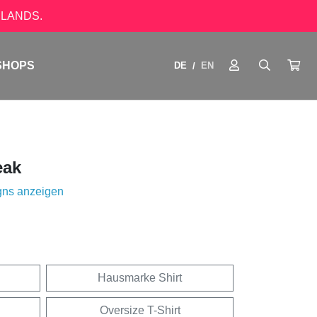
LANDS.
SHOPS
DE
EN
/
eak
gns anzeigen
Hausmarke Shirt
Oversize T-Shirt