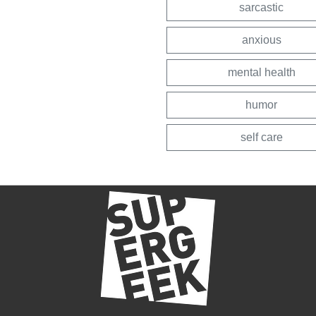
sarcastic
anxious
mental health
humor
self care