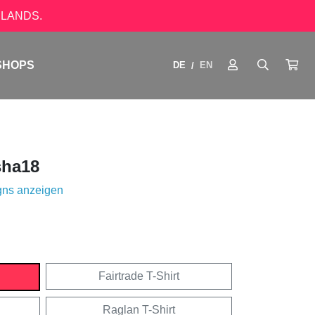
LANDS.
SHOPS
DE
EN
/
ha18
gns anzeigen
Fairtrade T-Shirt
Raglan T-Shirt