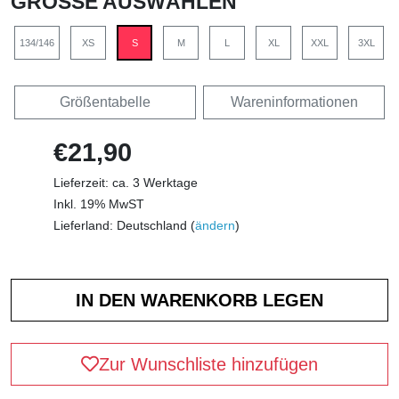
GRÖSSE AUSWÄHLEN
134/146
XS
S
M
L
XL
XXL
3XL
Größentabelle
Wareninformationen
€21,90
Lieferzeit: ca. 3 Werktage
Inkl. 19% MwST
Lieferland: Deutschland (
ändern
)
Zur Wunschliste hinzufügen