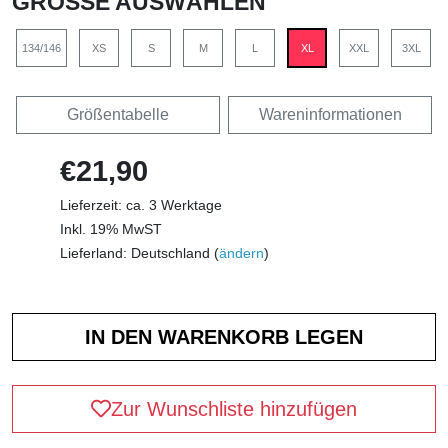
GRÖSSE AUSWÄHLEN
134/146
XS
S
M
L
XL
XXL
3XL
Größentabelle
Wareninformationen
€21,90
Lieferzeit: ca. 3 Werktage
Inkl. 19% MwST
Lieferland: Deutschland (
ändern
)
Zur Wunschliste hinzufügen